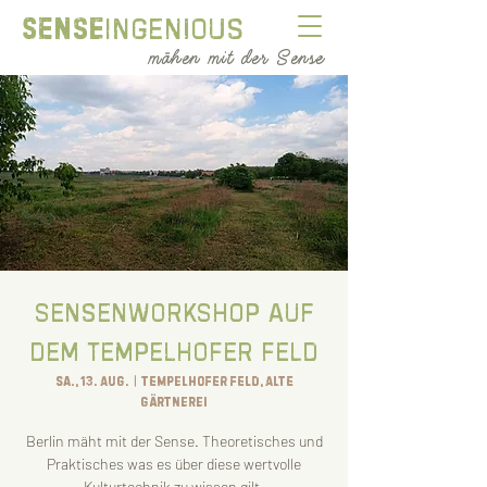
Sense
ingenious
mähen mit der Sense
Sensenworkshop auf
dem Tempelhofer Feld
Sa., 13. Aug.
  |  
Tempelhofer Feld, Alte
Gärtnerei
Berlin mäht mit der Sense. Theoretisches und
Praktisches was es über diese wertvolle
Kulturtechnik zu wissen gilt.