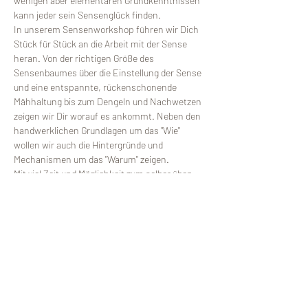
wenigen aber elementaren Grundkenntnissen 
kann jeder sein Sensenglück finden. 
In unserem Sensenworkshop führen wir Dich 
Stück für Stück an die Arbeit mit der Sense 
heran. Von der richtigen Größe des 
Sensenbaumes über die Einstellung der Sense 
und eine entspannte, rückenschonende 
Mähhaltung bis zum Dengeln und Nachwetzen 
zeigen wir Dir worauf es ankommt. Neben den 
handwerklichen Grundlagen um das "Wie" 
wollen wir auch die Hintergründe und 
Mechanismen um das "Warum" zeigen.
Mit viel Zeit und Möglichkeit zum selber üben, 
sollst du dein erworbenes Wissen festigen. Wir 
versprechen dir nicht, dass Du nach unserem 
Workshop eine perfekte MäherIn bist, aber Du 
hast dann alles was Du brauchst, um 
selbstständig weiter üben zu können.
Neben den handwerklichen Aspekten…
Weiterlesen >